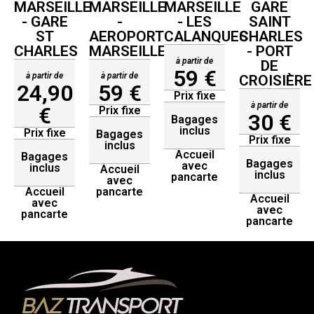
MARSEILLE
MARSEILLE
MARSEILLE
GARE
- GARE
-
- LES
SAINT
ST
AEROPORT
CALANQUES
CHARLES
CHARLES
MARSEILLE
- PORT
à partir de
DE
59 €
à partir de
à partir de
CROISIÈRE
24,90
59 €
Prix fixe
à partir de
€
Prix fixe
30 €
Bagages
inclus
Prix fixe
Bagages
Prix fixe
inclus
Accueil
Bagages
Bagages
avec
inclus
Accueil
inclus
pancarte
avec
Accueil
pancarte
Accueil
avec
avec
pancarte
pancarte